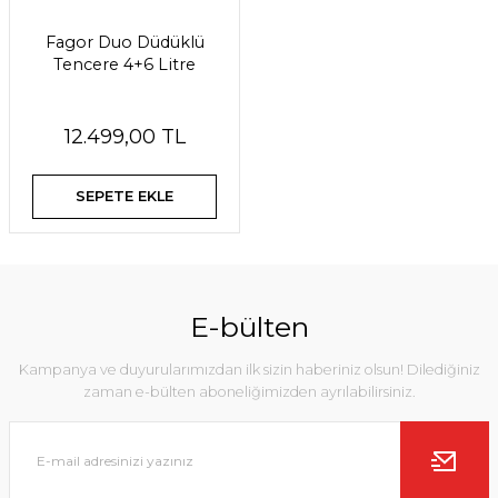
Fagor Duo Düdüklü
Tencere 4+6 Litre
12.499,00 TL
SEPETE EKLE
E-bülten
Kampanya ve duyurularımızdan ilk sizin haberiniz olsun! Dilediğiniz
zaman e-bülten aboneliğimizden ayrılabilirsiniz.