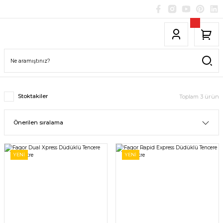
Stoktakiler
Toplam 3 ürün
YENİ
YENİ