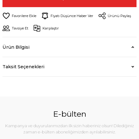
Fiyatı Düşünce Haber Ver
Ürünü Paylaş
Tavsiye Et
Karşılaştır
Ürün Bilgisi
Taksit Seçenekleri
E-bülten
Kampanya ve duyurularımızdan ilk sizin haberiniz olsun! Dilediğiniz
zaman e-bülten aboneliğimizden ayrılabilirsiniz.