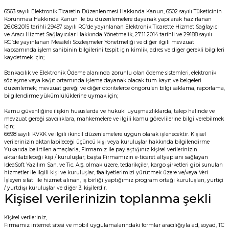
6563 sayılı Elektronik Ticaretin Düzenlenmesi Hakkında Kanun, 6502 sayılı Tüketicinin
Korunması Hakkında Kanun ile bu düzenlemelere dayanak yapılarak hazırlanan
26.08.2015 tarihli 29457 sayılı RG’de yayınlanan Elektronik Ticarette Hizmet Sağlayıcı
ve Aracı Hizmet Sağlayıcılar Hakkında Yönetmelik, 27.11.2014 tarihli ve 29188 sayılı
RG’de yayınlanan Mesafeli Sözleşmeler Yönetmeliği ve diğer ilgili mevzuat
kapsamında işlem sahibinin bilgilerini tespit için kimlik, adres ve diğer gerekli bilgileri
kaydetmek için;
Bankacılık ve Elektronik Ödeme alanında zorunlu olan ödeme sistemleri, elektronik
sözleşme veya kağıt ortamında işleme dayanak olacak tüm kayıt ve belgeleri
düzenlemek; mevzuat gereği ve diğer otoritelerce öngörülen bilgi saklama, raporlama,
bilgilendirme yükümlülüklerine uymak için;
Kamu güvenliğine ilişkin hususlarda ve hukuki uyuşmazlıklarda, talep halinde ve
mevzuat gereği savcılıklara, mahkemelere ve ilgili kamu görevlilerine bilgi verebilmek
için;
6698 sayılı KVKK ve ilgili ikincil düzenlemelere uygun olarak işlenecektir. Kişisel
verilerinizin aktarılabileceği üçüncü kişi veya kuruluşlar hakkında bilgilendirme
Yukarıda belirtilen amaçlarla, Firmamız ile paylaştığınız kişisel verilerinizin
aktarılabileceği kişi / kuruluşlar; başta Firmamızın e-ticaret altyapısını sağlayan
IdeaSoft Yazılım San. ve Tic. A.Ş. olmak üzere, tedarikçiler, kargo şirketleri gibi sunulan
hizmetler ile ilgili kişi ve kuruluşlar, faaliyetlerimizi yürütmek üzere ve/veya Veri
İşleyen sıfatı ile hizmet alınan, iş birliği yaptığımız program ortağı kuruluşları, yurtiçi
/ yurtdışı kuruluşlar ve diğer 3. kişilerdir.
Kişisel verilerinizin toplanma şekli
Kişisel verileriniz,
Firmamız internet sitesi ve mobil uygulamalarındaki formlar aracılığıyla ad, soyad, TC