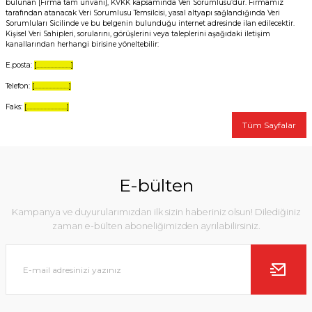
bulunan [Firma tam ünvanı], KVKK kapsamında Veri Sorumlusu’dur. Firmamız
tarafından atanacak Veri Sorumlusu Temsilcisi, yasal altyapı sağlandığında Veri
Sorumluları Sicilinde ve bu belgenin bulunduğu internet adresinde ilan edilecektir.
Kişisel Veri Sahipleri, sorularını, görüşlerini veya taleplerini aşağıdaki iletişim
kanallarından herhangi birisine yöneltebilir:
E.posta:
[.........................]
Telefon:
[.........................]
Faks:
[.............................]
Tüm Sayfalar
E-bülten
Kampanya ve duyurularımızdan ilk sizin haberiniz olsun! Dilediğiniz
zaman e-bülten aboneliğimizden ayrılabilirsiniz.