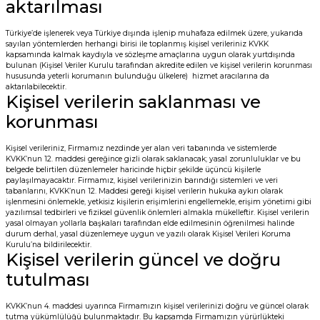
aktarılması
Türkiye’de işlenerek veya Türkiye dışında işlenip muhafaza edilmek üzere, yukarıda
sayılan yöntemlerden herhangi birisi ile toplanmış kişisel verileriniz KVKK
kapsamında kalmak kaydıyla ve sözleşme amaçlarına uygun olarak yurtdışında
bulunan (Kişisel Veriler Kurulu tarafından akredite edilen ve kişisel verilerin korunması
hususunda yeterli korumanın bulunduğu ülkelere) hizmet aracılarına da
aktarılabilecektir.
Kişisel verilerin saklanması ve
korunması
Kişisel verileriniz, Firmamız nezdinde yer alan veri tabanında ve sistemlerde
KVKK’nun 12. maddesi gereğince gizli olarak saklanacak; yasal zorunluluklar ve bu
belgede belirtilen düzenlemeler haricinde hiçbir şekilde üçüncü kişilerle
paylaşılmayacaktır. Firmamız, kişisel verilerinizin barındığı sistemleri ve veri
tabanlarını, KVKK’nun 12. Maddesi gereği kişisel verilerin hukuka aykırı olarak
işlenmesini önlemekle, yetkisiz kişilerin erişimlerini engellemekle, erişim yönetimi gibi
yazılımsal tedbirleri ve fiziksel güvenlik önlemleri almakla mükelleftir. Kişisel verilerin
yasal olmayan yollarla başkaları tarafından elde edilmesinin öğrenilmesi halinde
durum derhal, yasal düzenlemeye uygun ve yazılı olarak Kişisel Verileri Koruma
Kurulu’na bildirilecektir.
Kişisel verilerin güncel ve doğru
tutulması
KVKK’nun 4. maddesi uyarınca Firmamızın kişisel verilerinizi doğru ve güncel olarak
tutma yükümlülüğü bulunmaktadır. Bu kapsamda Firmamızın yürürlükteki