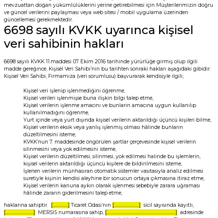
mevzuattan doğan yükümlülüklerini yerine getirebilmesi için Müşterilerimizin doğru
ve güncel verilerini paylaşması veya web sitesi / mobil uygulama üzerinden
güncellemesi gerekmektedir.
6698 sayılı KVKK uyarınca kişisel
veri sahibinin hakları
6698 sayılı KVKK 11.maddesi 07 Ekim 2016 tarihinde yürürlüğe girmiş olup ilgili
madde gereğince, Kişisel Veri Sahibi’nin bu tarihten sonraki hakları aşağıdaki gibidir:
Kişisel Veri Sahibi, Firmamıza (veri sorumlusu) başvurarak kendisiyle ilgili;
Kişisel veri işlenip işlenmediğini öğrenme,
Kişisel verileri işlenmişse buna ilişkin bilgi talep etme,
Kişisel verilerin işlenme amacını ve bunların amacına uygun kullanılıp
kullanılmadığını öğrenme,
Yurt içinde veya yurt dışında kişisel verilerin aktarıldığı üçüncü kişileri bilme,
Kişisel verilerin eksik veya yanlış işlenmiş olması hâlinde bunların
düzeltilmesini isteme,
KVKK’nun 7. maddesinde öngörülen şartlar çerçevesinde kişisel verilerin
silinmesini veya yok edilmesini isteme,
Kişisel verilerin düzeltilmesi, silinmesi, yok edilmesi halinde bu işlemlerin,
kişisel verilerin aktarıldığı üçüncü kişilere de bildirilmesini isteme,
İşlenen verilerin münhasıran otomatik sistemler vasıtasıyla analiz edilmesi
suretiyle kişinin kendisi aleyhine bir sonucun ortaya çıkmasına itiraz etme,
Kişisel verilerin kanuna aykırı olarak işlenmesi sebebiyle zarara uğraması
hâlinde zararın giderilmesini talep etme,
haklarına sahiptir.
[................]
Ticaret Odası’nın
[..........................]
sicil sayısında kayıtlı,
[.............................]
MERSİS numarasına sahip,
[.......................................................................]
adresinde