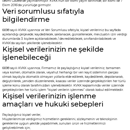
Resmi Gazete’de yayınlanmıştır. KVKK’nun bir kısmı yayın tarihinde, bir kısmı ise 7
Ekim 2016’da yürürlüğe girmiştir.
Veri sorumlusu sıfatıyla
bilgilendirme
6698 sayılı KVKK uyarınca ve Veri Sorumlusu sıfatıyla, kişisel verileriniz bu sayfada
açıklandığı çerçevede; kaydedilecek, saklanacak, güncellenecek, mevzuatın izin verdiği
durumlarda 3. kişilere açıklanabilecek / devredilebilecek, sınıflandırılabilecek ve
KVKK’da sayılan şekillerde işlenebilecektir.
Kişisel verilerinizin ne şekilde
işlenebileceği
6698 sayılı KVKK uyarınca, Firmamız ile paylaştığınız kişisel verileriniz, tamamen
veya kısmen, otomatik olarak, veyahut herhangi bir veri kayıt sisteminin parçası
olmak kaydıyla otomatik olmayan yollarla elde edilerek, kaydedilerek, depolanarak,
değiştirilerek, yeniden düzenlenerek, kısacası veriler üzerinde gerçekleştirilen her türlü
işleme konu olarak tarafımızdan işlenebilecektir. KVKK kapsamında veriler üzerinde
gerçekleştirilen her türlü işlem "kişisel verilerin işlenmesi” olarak kabul edilmektedir.
Kişisel verilerinizin işlenme
amaçları ve hukuki sebepleri
Paylaştığınız kişisel veriler,
Müşterilerimize verdiğimiz hizmetlerin gereklerini, sözleşmenin ve teknolojinin
gereklerine uygun şekilde yapabilmek, sunulan ürün ve hizmetlerimizi
geliştirebilmek için;