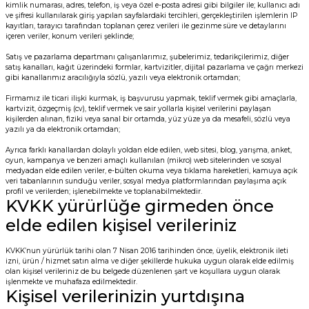
kimlik numarası, adres, telefon, iş veya özel e-posta adresi gibi bilgiler ile; kullanıcı adı
ve şifresi kullanılarak giriş yapılan sayfalardaki tercihleri, gerçekleştirilen işlemlerin IP
kayıtları, tarayıcı tarafından toplanan çerez verileri ile gezinme süre ve detaylarını
içeren veriler, konum verileri şeklinde;
Satış ve pazarlama departmanı çalışanlarımız, şubelerimiz, tedarikçilerimiz, diğer
satış kanalları, kağıt üzerindeki formlar, kartvizitler, dijital pazarlama ve çağrı merkezi
gibi kanallarımız aracılığıyla sözlü, yazılı veya elektronik ortamdan;
Firmamız ile ticari ilişki kurmak, iş başvurusu yapmak, teklif vermek gibi amaçlarla,
kartvizit, özgeçmiş (cv), teklif vermek ve sair yollarla kişisel verilerini paylaşan
kişilerden alınan, fiziki veya sanal bir ortamda, yüz yüze ya da mesafeli, sözlü veya
yazılı ya da elektronik ortamdan;
Ayrıca farklı kanallardan dolaylı yoldan elde edilen, web sitesi, blog, yarışma, anket,
oyun, kampanya ve benzeri amaçlı kullanılan (mikro) web sitelerinden ve sosyal
medyadan elde edilen veriler, e-bülten okuma veya tıklama hareketleri, kamuya açık
veri tabanlarının sunduğu veriler, sosyal medya platformlarından paylaşıma açık
profil ve verilerden; işlenebilmekte ve toplanabilmektedir.
KVKK yürürlüğe girmeden önce
elde edilen kişisel verileriniz
KVKK’nun yürürlük tarihi olan 7 Nisan 2016 tarihinden önce, üyelik, elektronik ileti
izni, ürün / hizmet satın alma ve diğer şekillerde hukuka uygun olarak elde edilmiş
olan kişisel verileriniz de bu belgede düzenlenen şart ve koşullara uygun olarak
işlenmekte ve muhafaza edilmektedir.
Kişisel verilerinizin yurtdışına