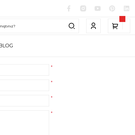
BLOG
*
*
*
*