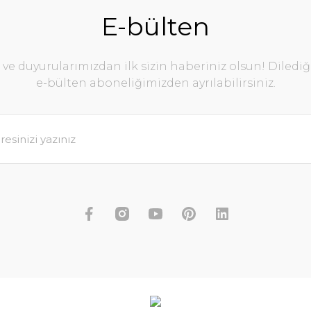
E-bülten
e duyurularımızdan ilk sizin haberiniz olsun! Diledi
e-bülten aboneliğimizden ayrılabilirsiniz.