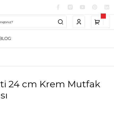
BLOG
tti 24 cm Krem Mutfak
sı