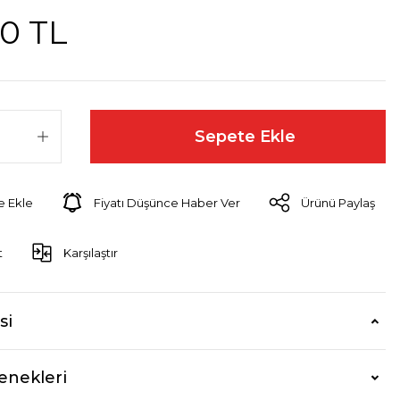
0 TL
Sepete Ekle
Fiyatı Düşünce Haber Ver
Ürünü Paylaş
t
Karşılaştır
si
enekleri