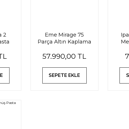
a 2
Eme Mirage 75
Ip
asta
Parça Altın Kaplama
Me
i
Çatal Bıçak Tk.
TL
57.990,00 TL
7
E
SEPETE EKLE