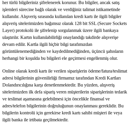
her türlü bilgileriniz şifrelenerek korunur. Bu bilgiler, ancak satış
işlemleri sürecine bağlı olarak ve verdiğiniz talimat istikametinde
kullanılır. Alışveriş sırasında kullanılan kredi kartı ile ilgili bilgiler
alışveriş sitelerimizden bağımsız olarak 128 bit SSL (Secure Sockets
Layer) protokolü ile şifrelenip sorgulanmak üzere ilgili bankaya
ulaştırılır. Kartın kullanılabilirliği onaylandığı takdirde alışverişe
devam edilir. Kartla ilgili hiçbir bilgi tarafımızdan
görüntülenemediğinden ve kaydedilmediğinden, üçüncü şahısların
herhangi bir koşulda bu bilgileri ele geçirmesi engellenmiş olur.
Online olarak kredi kartı ile verilen siparişlerin ödeme/fatura/teslimat
adresi bilgilerinin güvenilirliği firmamız tarafından Kredi Kartları
Dolandırıcılığına karşı denetlenmektedir. Bu yüzden, alışveriş
sitelerimizden ilk defa sipariş veren müşterilerin siparişlerinin tedarik
ve teslimat aşamasına gelebilmesi için öncelikle finansal ve
adres/telefon bilgilerinin doğruluğunun onaylanması gereklidir. Bu
bilgilerin kontrolü için gerekirse kredi kartı sahibi müşteri ile veya
ilgili banka ile irtibata geçilmektedir.