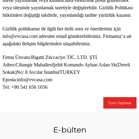
sitede yayınlamak veya kullanıcılara elektronik posta göndermek
veya sitesinde yayınlamak suretiyle değiştirebilir. Gizlilik Politikası
hükümleri değiştiği takdirde, yayınlandığı tarihte yürürlük kazanır.
Gizlilik politikamız ile ilgili her türlü soru ve önerileriniz için
info@evcasa.com adresine email gönderebilirsiniz. Firmamız’a ait
aşağıdaki iletişim bilgilerinden ulaşabilirsiniz.
Firma Ünvanı:Bigatti Züccaciye TİC. LTD. ŞTİ.
Adres:Cihangir MahallesiŞehit Komando Ayhan Aslan Sk
(Dereli
Sokak)
No: 8 Avcılar İstanbulTURKEY
Eposta:
info@evcasa.com
Tel: +90 541 656 1656
Tüm Sayfalar
E-bülten