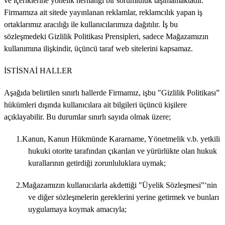
ve içeriklerine yönelik herhangi bir sorumluluk taşımamaktadır.
Firmamıza ait sitede yayınlanan reklamlar, reklamcılık yapan iş
ortaklarımız aracılığı ile kullanıcılarımıza dağıtılır. İş bu
sözleşmedeki Gizlilik Politikası Prensipleri, sadece Mağazamızın
kullanımına ilişkindir, üçüncü taraf web sitelerini kapsamaz.
İSTİSNAİ HALLER
Aşağıda belirtilen sınırlı hallerde Firmamız, işbu "Gizlilik Politikası”
hükümleri dışında kullanıcılara ait bilgileri üçüncü kişilere
açıklayabilir. Bu durumlar sınırlı sayıda olmak üzere;
1.Kanun, Kanun Hükmünde Kararname, Yönetmelik v.b. yetkili
hukuki otorite tarafından çıkarılan ve yürürlükte olan hukuk
kurallarının getirdiği zorunluluklara uymak;
2.Mağazamızın kullanıcılarla akdettiği "Üyelik Sözleşmesi”‘nin
ve diğer sözleşmelerin gereklerini yerine getirmek ve bunları
uygulamaya koymak amacıyla;