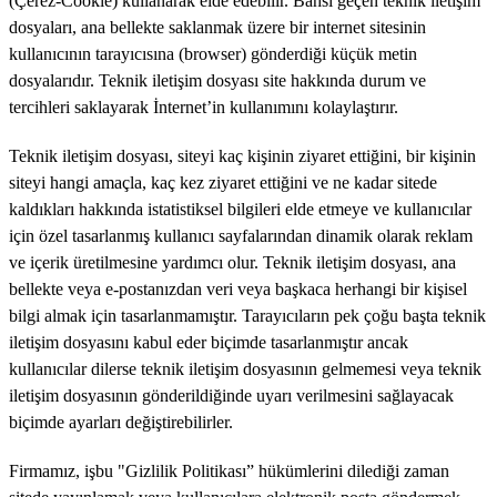
(Çerez-Cookie) kullanarak elde edebilir. Bahsi geçen teknik iletişim
dosyaları, ana bellekte saklanmak üzere bir internet sitesinin
kullanıcının tarayıcısına (browser) gönderdiği küçük metin
dosyalarıdır. Teknik iletişim dosyası site hakkında durum ve
tercihleri saklayarak İnternet’in kullanımını kolaylaştırır.
Teknik iletişim dosyası, siteyi kaç kişinin ziyaret ettiğini, bir kişinin
siteyi hangi amaçla, kaç kez ziyaret ettiğini ve ne kadar sitede
kaldıkları hakkında istatistiksel bilgileri elde etmeye ve kullanıcılar
için özel tasarlanmış kullanıcı sayfalarından dinamik olarak reklam
ve içerik üretilmesine yardımcı olur. Teknik iletişim dosyası, ana
bellekte veya e-postanızdan veri veya başkaca herhangi bir kişisel
bilgi almak için tasarlanmamıştır. Tarayıcıların pek çoğu başta teknik
iletişim dosyasını kabul eder biçimde tasarlanmıştır ancak
kullanıcılar dilerse teknik iletişim dosyasının gelmemesi veya teknik
iletişim dosyasının gönderildiğinde uyarı verilmesini sağlayacak
biçimde ayarları değiştirebilirler.
Firmamız, işbu "Gizlilik Politikası” hükümlerini dilediği zaman