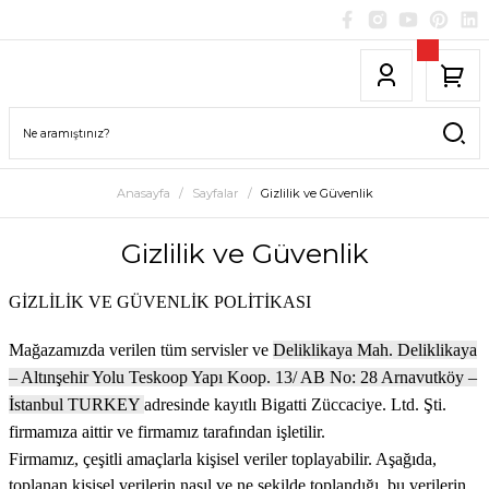
Anasayfa
Sayfalar
Gizlilik ve Güvenlik
Gizlilik ve Güvenlik
GİZLİLİK VE GÜVENLİK POLİTİKASI
Mağazamızda verilen tüm servisler ve
Deliklikaya Mah.
Deliklikaya
– Altınşehir Yolu
Teskoop Yapı Koop. 13/ AB
No: 28 Arnavutköy –
İstanbul
TURKEY
adresinde kayıtlı Bigatti Züccaciye. Ltd. Şti.
firmamıza aittir ve firmamız tarafından işletilir.
Firmamız, çeşitli amaçlarla kişisel veriler toplayabilir. Aşağıda,
toplanan kişisel verilerin nasıl ve ne şekilde toplandığı, bu verilerin