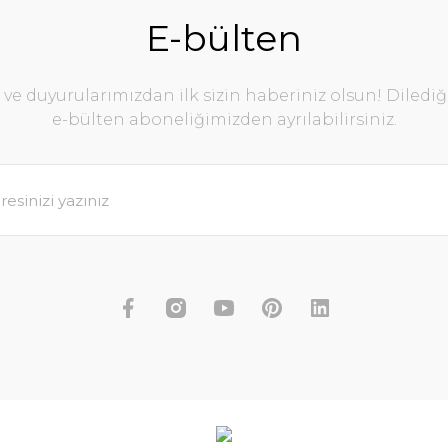
E-bülten
e duyurularımızdan ilk sizin haberiniz olsun! Diledi
e-bülten aboneliğimizden ayrılabilirsiniz.