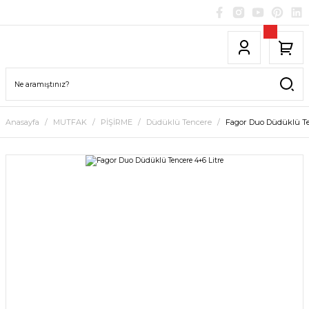
Anasayfa
MUTFAK
PİŞİRME
Düdüklü Tencere
Fagor Duo Düdüklü Te