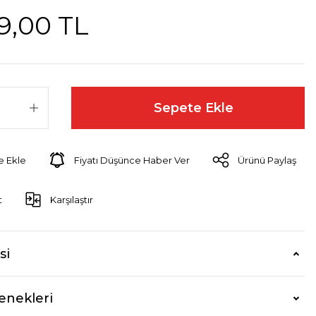
9,00 TL
Sepete Ekle
Fiyatı Düşünce Haber Ver
Ürünü Paylaş
t
Karşılaştır
si
enekleri