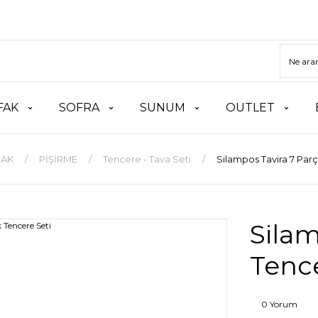
FAK
SOFRA
SUNUM
OUTLET
FAK
PİŞİRME
Tencere - Tava Seti
Silampos Tavira 7 Parç
Silam
Tence
0 Yorum