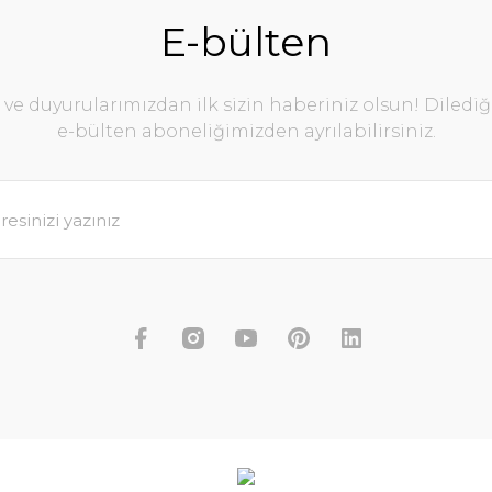
E-bülten
e duyurularımızdan ilk sizin haberiniz olsun! Diledi
e-bülten aboneliğimizden ayrılabilirsiniz.