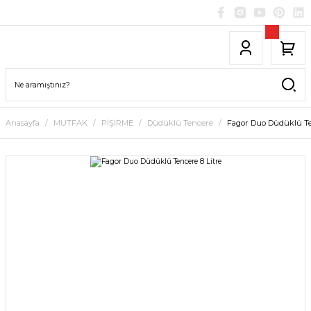
Anasayfa
MUTFAK
PİŞİRME
Düdüklü Tencere
Fagor Duo Düdüklü Ten