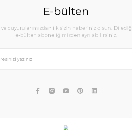
E-bülten
e duyurularımızdan ilk sizin haberiniz olsun! Diledi
e-bülten aboneliğimizden ayrılabilirsiniz.