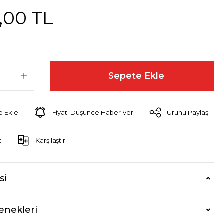
,00 TL
Sepete Ekle
Fiyatı Düşünce Haber Ver
Ürünü Paylaş
t
Karşılaştır
si
enekleri