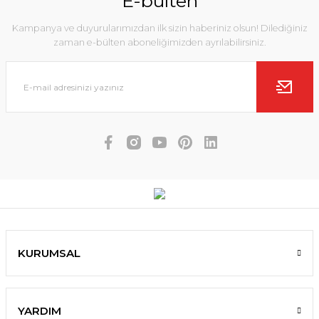
E-bülten
Kampanya ve duyurularımızdan ilk sizin haberiniz olsun! Dilediğiniz
zaman e-bülten aboneliğimizden ayrılabilirsiniz.
KURUMSAL
YARDIM