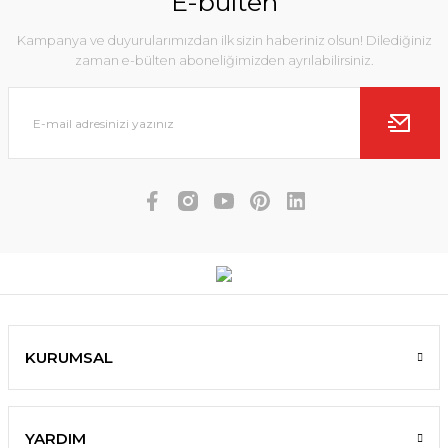
E-bülten
Kampanya ve duyurularımızdan ilk sizin haberiniz olsun! Dilediğiniz
zaman e-bülten aboneliğimizden ayrılabilirsiniz.
KURUMSAL
YARDIM