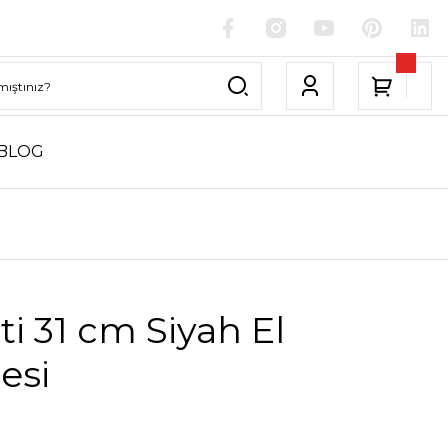
BLOG
ti 31 cm Siyah El
esi