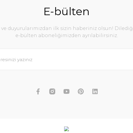
E-bülten
e duyurularımızdan ilk sizin haberiniz olsun! Diledi
e-bülten aboneliğimizden ayrılabilirsiniz.