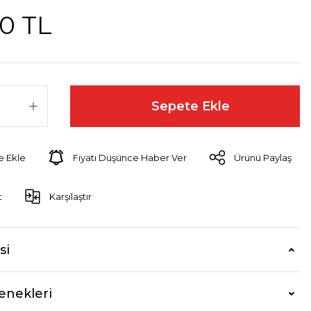
0 TL
Sepete Ekle
Fiyatı Düşünce Haber Ver
Ürünü Paylaş
t
Karşılaştır
si
enekleri