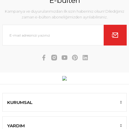
E-bülten
Kampanya ve duyurularımızdan ilk sizin haberiniz olsun! Dilediğiniz
zaman e-bülten aboneliğimizden ayrılabilirsiniz.
KURUMSAL
YARDIM