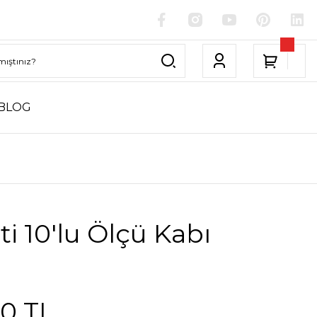
BLOG
i 10'lu Ölçü Kabı
00 TL