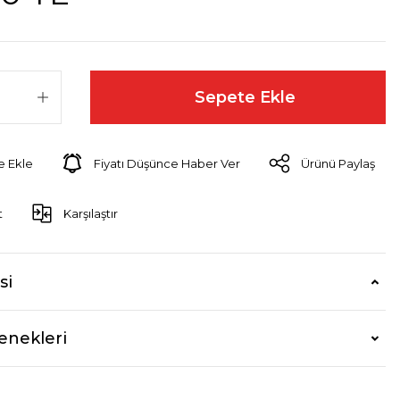
Sepete Ekle
Fiyatı Düşünce Haber Ver
Ürünü Paylaş
t
Karşılaştır
si
enekleri