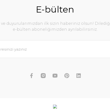
E-bülten
e duyurularımızdan ilk sizin haberiniz olsun! Diledi
e-bülten aboneliğimizden ayrılabilirsiniz.