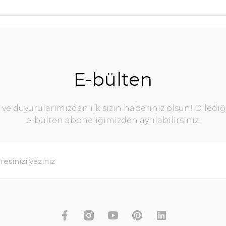
E-bülten
e duyurularımızdan ilk sizin haberiniz olsun! Diledi
e-bülten aboneliğimizden ayrılabilirsiniz.